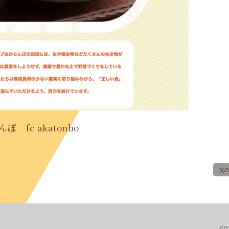
とんぼ
fc akatonbo
次
co